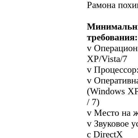
Рамона похи
Минимальн
требования:
v Операцион
XP/Vista/7
v Процессор
v Оперативна
(Windows XP)
/ 7)
v Место на ж
v Звуковое у
с DirectX