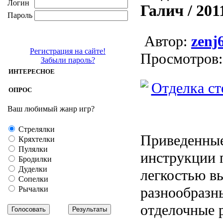
Логин
Галич / 201
Пароль
Aвтор:
zenj
Регистрация на сайте!
Просмотров:
Забыли пароль?
ИНТЕРЕСНОЕ
ОПРОС
Ваш любимый жанр игр?
Стрелялки
Приведенны
Кряхтелки
Пулялки
инструкции 
Бродилки
Дуделки
легкостью в
Сопелки
разнообразн
Рычалки
отделочные р