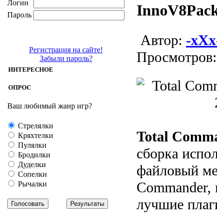
Логин
InnoV8Pack
Пароль
Aвтор:
-xXx
Регистрация на сайте!
Просмотров:
Забыли пароль?
ИНТЕРЕСНОЕ
ОПРОС
Ваш любимый жанр игр?
Стрелялки
Total Comm
Кряхтелки
Пулялки
сборка испо
Бродилки
Дуделки
файловый ме
Сопелки
Commander, 
Рычалки
лучшие плаг