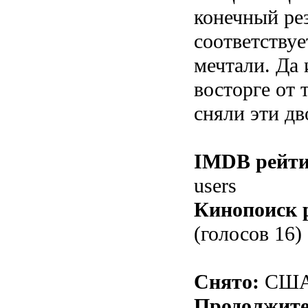
конечный рез
соответствуе
мечтали. Да 
восторге от 
сняли эти дв
IMDB рейти
users
Кинопоиск 
(голосов 16)
Снято:
СШ
Продолжите