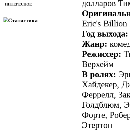
долларов Ти
ИНТЕРЕСНОЕ
Оригинальн
Eric's Billio
Год выхода:
Жанр:
коме
Режиссер:
Т
Верхейм
В ролях:
Эри
Хайдекер, Д
Феррелл, За
Голдблюм, Э
Форте, Робе
Этертон