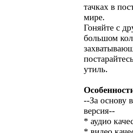
тачках в по
мире.
Гоняйте с д
большом кол
захватывающ
постарайтесь
утиль.
Особенност
--За основу 
версия--
* аудио каче
* видео кач