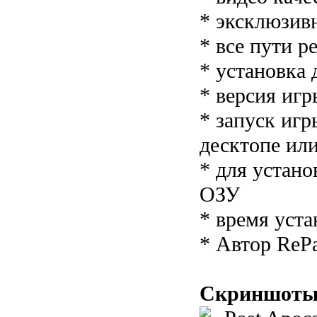
* эксклюзив
* все пути р
* установка
* версия игр
* запуск игр
десктопе ил
* для устан
ОЗУ
* время уст
* Автор ReP
Скриншоты