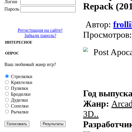
Логин
Repack (201
Пароль
Aвтор:
froll
Регистрация на сайте!
Просмотров:
Забыли пароль?
ИНТЕРЕСНОЕ
ОПРОС
Ваш любимый жанр игр?
Стрелялки
Кряхтелки
Пулялки
Год выпуска
Бродилки
Дуделки
Жанр:
Arcad
Сопелки
3D..
Рычалки
Разработчи