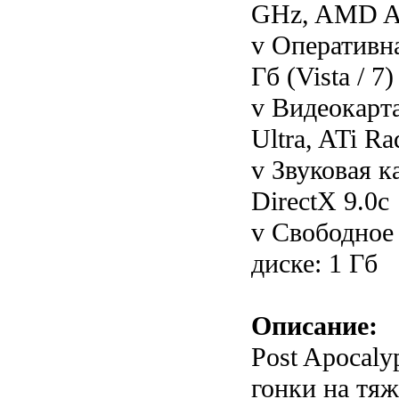
GHz, AMD At
v Оперативна
Гб (Vista / 7)
v Видеокарта
Ultra, ATi R
v Звуковая к
DirectX 9.0c
v Свободное
диске: 1 Гб
Описание:
Post Apocaly
гонки на тя