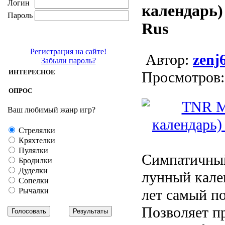
Логин
календарь) 
Пароль
Rus
Регистрация на сайте!
Aвтор:
zenj
Забыли пароль?
ИНТЕРЕСНОЕ
Просмотров:
ОПРОС
Ваш любимый жанр игр?
Стрелялки
Кряхтелки
Пулялки
Симпатичны
Бродилки
Дуделки
лунный кале
Сопелки
Рычалки
лет самый п
Позволяет п