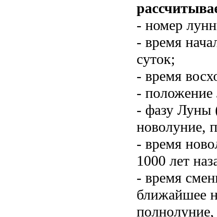
рассчитывае
- номер лунн
- время нача
суток;
- время восх
- положение 
- фазу Луны
новолуние, п
- время нов
1000 лет наз
- время смен
ближайшее н
полнолуние,