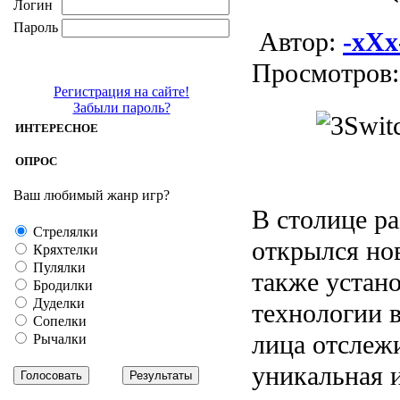
Логин
Пароль
Aвтор:
-xXx
Просмотров:
Регистрация на сайте!
Забыли пароль?
ИНТЕРЕСНОЕ
ОПРОС
Ваш любимый жанр игр?
В столице ра
Стрелялки
открылся но
Кряхтелки
Пулялки
также устан
Бродилки
Дуделки
технологии 
Сопелки
лица отслеж
Рычалки
уникальная 