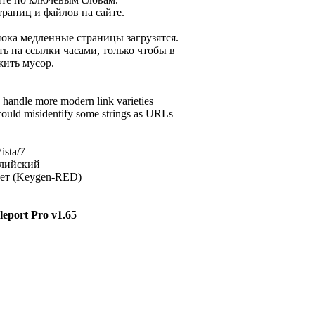
траниц и файлов на сайте.
пока медленные страницы загрузятся.
ь на ссылки часами, только чтобы в
жить мусор.
o handle more modern link varieties
 could misidentify some strings as URLs
sta/7
лийский
ет (Keygen-RED)
eport Pro v1.65