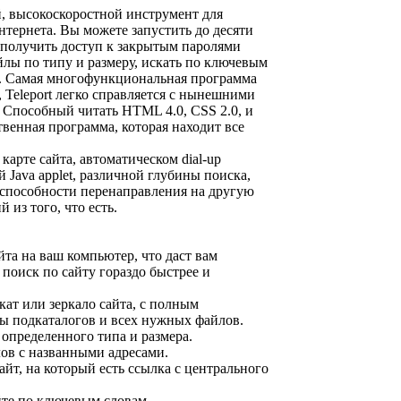
, высокоскоростной инструмент для
тернета. Вы можете запустить до десяти
 получить доступ к закрытым паролями
йлы по типу и размеру, искать по ключевым
е. Самая многофункциональная программа
 Teleport легко справляется с нынешними
 Способный читать HTML 4.0, CSS 2.0, и
венная программа, которая находит все
карте сайта, автоматическом dial-up
 Java applet, различной глубины поиска,
 способности перенаправления на другую
й из того, что есть.
айта на ваш компьютер, что даст вам
поиск по сайту гораздо быстрее и
кат или зеркало сайта, с полным
ры подкаталогов и всех нужных файлов.
 определенного типа и размера.
лов с названными адресами.
айт, на который есть ссылка с центрального
йте по ключевым словам.