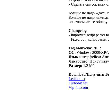
• Сделать список всех с
Больше не надо ждать, 
Больше не надо нажимат
конечном итоге обнару
Changelog:
- Improved script parser t
- Fixed bug, script parser
Год выпуска:
2012
ОС:
Windows 2000/XP/Vi
Язык интерфейса:
Анг
Лекарство:
Присутству
Размер:
1,2 Мб
Download/Получить Tel
Letitbit.net
Turbobit.net
Vip-file.com