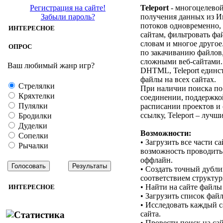
Регистрация на сайте!
Teleport
- многоцелевой
Забыли пароль?
получения данных из Ин
потоков одновременно,
ИНТЕРЕСНОЕ
сайтам, фильтровать фа
словам и многое друго
ОПРОС
по закачиванию файлов,
сложными веб-сайтами.
Ваш любимый жанр игр?
DHTML, Teleport единст
файлы на всех сайтах.
Стрелялки
При наличии поиска по 
Кряхтелки
соединении, поддержкой
Пулялки
расписании проектов и
ссылку, Teleport – лучши
Бродилки
Дуделки
Возможности:
Сопелки
• Загрузить все части с
Рычалки
возможность проводить 
оффлайн.
• Создать точный дубли
соответствием структу
• Найти на сайте файлы
ИНТЕРЕСНОЕ
• Загрузить список фай
• Исследовать каждый с
сайта.
• Провести поиск на са