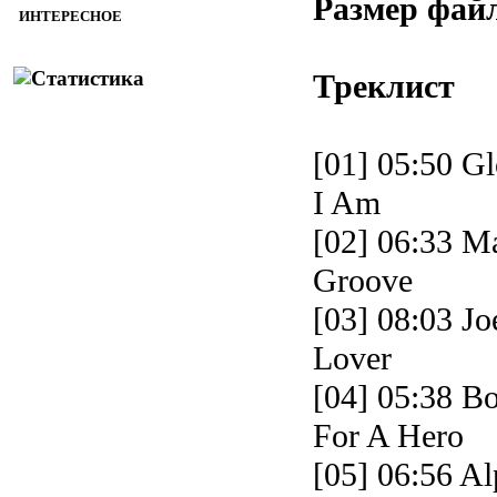
Размер фай
ИНТЕРЕСНОЕ
Треклист
[01] 05:50 G
I Am
[02] 06:33 M
Groove
[03] 08:03 Jo
Lover
[04] 05:38 Bo
For A Hero
[05] 06:56 Al