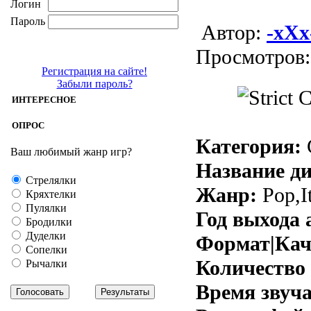
Логин
Пароль
Aвтор:
-xXx
Просмотров:
Регистрация на сайте!
Забыли пароль?
ИНТЕРЕСНОЕ
ОПРОС
Категория:
Ваш любимый жанр игр?
Название д
Стрелялки
Жанр:
Pop,It
Кряхтелки
Пулялки
Год выхода 
Бродилки
Дуделки
Формат|Кач
Сопелки
Количество
Рычалки
Время звуч