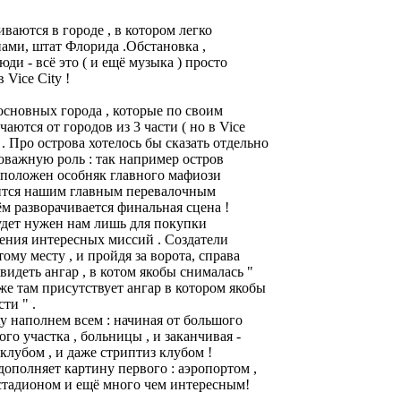
ваются в городе , в котором легко
ами, штат Флорида .Обстановка ,
ди - всё это ( и ещё музыка ) просто
Vice City !
основных города , которые по своим
аются от городов из 3 части ( но в Vice
ва . Про острова хотелось бы сказать отдельно
оважную роль : так например остров
расположен особняк главного мафиози
вится нашим главным перевалочным
ём разворачивается финальная сцена !
будет нужен нам лишь для покупки
ения интересных миссий . Создатели
ому месту , и пройдя за ворота, справа
идеть ангар , в котом якобы снималась "
 же там присутствует ангар в котором якобы
ти " .
ty наполнем всем : начиная от большого
го участка , больницы , и заканчивая -
клубом , и даже стриптиз клубом !
дополняет картину первого : аэропортом ,
 стадионом и ещё много чем интересным!