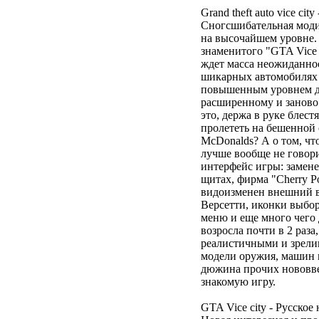
Grand theft auto vice city 
Сногсшибательная моди
на высочайшем уровне.
знаменитого "GTA Vice 
ждет масса неожиданно
шикарных автомобилях
повышенным уровнем д
расширенному и заново
это, держа в руке блест
пролететь на бешенной
McDonalds? А о том, что
лучше вообще не говор
интерфейс игры: замен
щитах, фирма "Cherry P
видоизменен внешний в
Версетти, иконки выбор
меню и еще много чего
возросла почти в 2 раз
реалистичными и зрели
модели оружия, машин 
дюжина прочих нововве
знакомую игру.
GTA Vice city - Русское