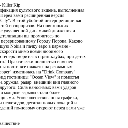
- Killer Kip
фикация культового экшена, выполненная
 Перед вами расширенная версия
City". В этой убойной интерпретации вас
стей и сюрпризов. На новехоньких
 с улучшенной динамикой движения и
етализации вы промчитесь по
 перерисованному Городу Порока. Каково
ящую Nokia и пачку евро в кармане -
 скорости мимо всеми любимого
 теперь творится в стрип-клубах, при детях
ить! Практически полностью изменен
ены почти все плакаты на рекламных
opper" изменилась на "Drink Company",
ид гостиницы "Ocean View" и поместья
а оружия, радар, внешний вид главного
 другого! Сила наносимых вами ударов
а, а мощные взрывы стали более
щными. Усовершенствованная графика,
и пешеходов, десятки новых локаций и
дений по-новому откроют перед вами уже
 нашествие