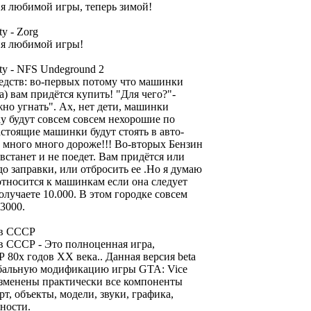
я любимой игры, теперь зимой!
ty - Zorg
ия любимой игры!
ity - NFS Undeground 2
едств: во-первых потому что машинки
а) вам придётся купить! "Для чего?"-
но угнать". Ах, нет дети, машинки
ку будут совсем совсем нехорошие по
астоящие машинки будут стоять в авто-
 много много дороже!!! Во-вторых Бензин
 встанет и не поедет. Вам придётся или
о заправки, или отбросить ее .Но я думаю
относится к машинкам если она следует
получаете 10.000. В этом городке совсем
3000.
 в СССР
в СССР - Это полноценная игра,
 80х годов ХХ века.. Данная версия beta
лобальную модификацию игры GTA: Vice
изменены практически все компоненты
т, объекты, модели, звуки, графика,
ности.