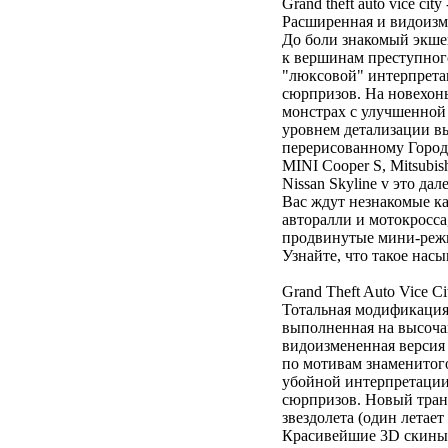
Grand theft auto vice city
Расширенная и видоизме
До боли знакомый экше
к вершинам преступног
"люксовой" интерпрета
сюрпризов. На новехон
монстрах с улучшенно
уровнем детализации в
перерисованному Город
MINI Cooper S, Mitsubis
Nissan Skyline v это д
Вас ждут незнакомые к
авторалли и мотокросса
продвинутые мини-режи
Узнайте, что такое нас
Grand Theft Auto Vice Cit
Тотальная модификация 
выполненная на высоча
видоизмененная версия 
по мотивам знаменитого 
убойной интерпретации
сюрпризов. Новый транс
звездолета (один летает
Красивейшие 3D скины: 