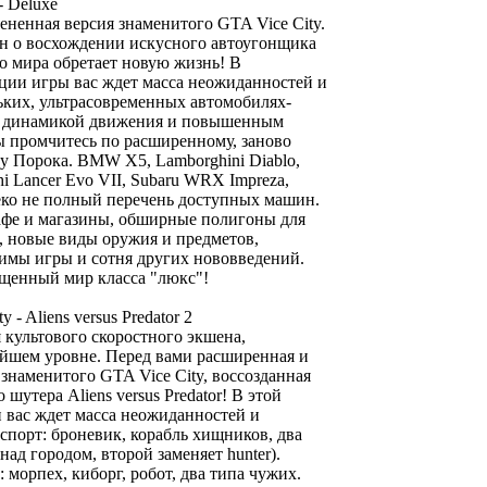
 - Deluxe
ненная версия знаменитого GTA Vice City.
н о восхождении искусного автоугонщика
о мира обретает новую жизнь! В
ции игры вас ждет масса неожиданностей и
ьких, ультрасовременных автомобилях-
й динамикой движения и повышенным
ы промчитесь по расширенному, заново
у Порока. BMW X5, Lamborghini Diablo,
hi Lancer Evo VII, Subaru WRX Impreza,
алеко не полный перечень доступных машин.
афе и магазины, обширные полигоны для
, новые виды оружия и предметов,
мы игры и сотня других нововведений.
ыщенный мир класса "люкс"!
y - Aliens versus Predator 2
культового скоростного экшена,
йшем уровне. Перед вами расширенная и
знаменитого GTA Vice City, воссозданная
шутера Aliens versus Predator! В этой
 вас ждет масса неожиданностей и
порт: броневик, корабль хищников, два
 над городом, второй заменяет hunter).
морпех, киборг, робот, два типа чужих.