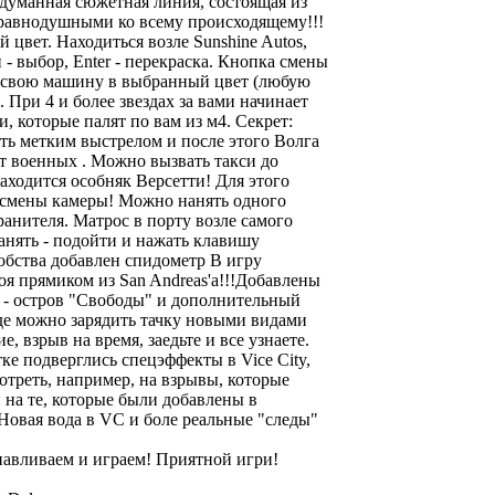
думанная сюжетная линия, состоящая из
 равнодушными ко всему происходящему!!!
 цвет. Находиться возле Sunshine Autos,
 - выбор, Enter - перекраска. Кнопка смены
ть свою машину в выбранный цвет (любую
 При 4 и более звездах за вами начинает
, которые палят по вам из м4. Секрет:
ть метким выстрелом и после этого Волга
от военных . Можно вызвать такси до
аходится особняк Версетти! Для этого
смены камеры! Можно нанять одного
анителя. Матрос в порту возле самого
нанять - подойти и нажать клавишу
добства добавлен спидометр В игру
оя прямиком из San Andreas'а!!!Добавлены
е - остров "Свободы" и дополнительный
где можно зарядить тачку новыми видами
е, взрыв на время, заедьте и все узнаете.
ке подверглись спецэффекты в Vice City,
треть, например, на взрывы, которые
 на те, которые были добавлены в
 Новая вода в VC и боле реальные "следы"
навливаем и играем! Приятной игри!