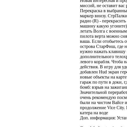
Новая интересная и про
миссий, не оставит вас
Перекраска в выбранный
маркер внизу. СтрПалки
радио (R) - перекраси
машину какую угоните).
летать Волга с военными
пилота верта можно сня
ваша. Если отобьетесь 
острова СтарФиш, где н
нужно нажать клавишу 
дополнительного телохр
левого корабля. Чтоба 
действия. В игру для у
добавлен Hud экран гер
новые объекты на карт
гараж по пути в доки, 
бомб: взрыв на зажигани
Значительной переработ
очень рекомендую посмо
были на чистом Вайсе и
продолжение Vice City.
катера на воде
Доп. информация: Уста