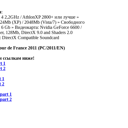
я
:
m 4 2,2GHz / AthlonXP 2800+ или лучше »
4Mb (XP) / 2048Mb (Vista/7) » Свободного
 6 Gb » Видеокарта: Nvidia GeForce 6600 /
r, 128Mb, DirectX 9.0 and Shaders 2.0
: DirectX Compatible Soundcard
our de France 2011 (PC/2011/EN)
м ссылкам ниже!
t 1
t 2
t 1
t 2
part 1
part 2