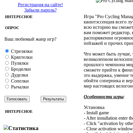
Регистрация на сайте!
Забыли пароль?
Игра "Pro Cycling Manage
ИНТЕРЕСНОЕ
квинтэссенция всего лу
всю историю вы сможете
ОПРОС
вам поможет редактор, 
распоряжении огромное
Ваш любимый жанр игр?
пейзажей и прочих при
Стрелялки
Что может быть лучше, 
Кряхтелки
великолепном велосипед
Пулялки
прошлого чемпиона мир
Бродилки
сможете прийти к финиш
Дуделки
это выдержка, умение 
обойти соперника и вер
Сопелки
мир настоящих велогон
Рычалки
Особенности игры
:
Установка
ИНТЕРЕСНОЕ
- Install game
- After installation enter th
- Click "activation by oth
- Close activation window