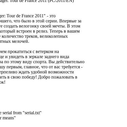
r: Tour de France 2011" - это
чшего, что было в этой серии. Впервые за
 создать велогонку своей мечты. В этом
который встроен в релиз. Теперь в вашем
 количество треков, великолепных
ятных мелочей.
чем прокатиться с ветерком на
е и увидеть в зеркале заднего вида
а по этому виду спорта. Вы действительно
у первым, главное, что от вас требуется -
терпеливо ждать удобной возможности
ить в свою победу! Добро пожаловать в
ок!
e serial from "serial.txt"
er means"