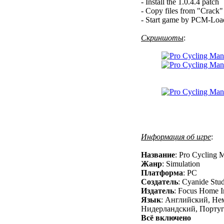
- Install the 1.0.4.4 patch
- Copy files from "Crack" f
- Start game by PCM-Loa
Скриншоты
:
Информация об игре
:
Название
: Pro Cycling 
Жанр
: Simulation
Платформа
: PC
Создатель
: Cyanide Stu
Издатель
: Focus Home In
Язык
: Английский, Не
Нидерландский, Порту
Всё включено