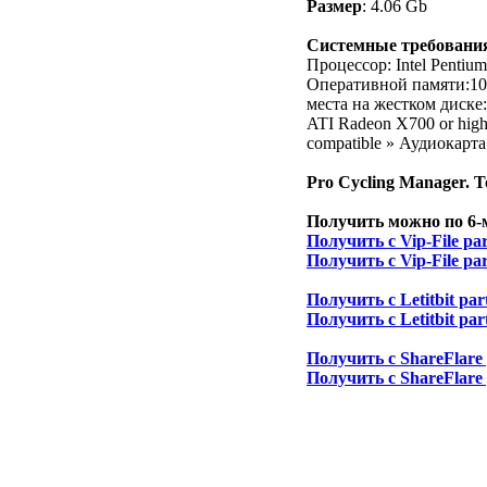
Размер
: 4.06 Gb
Cистемные требовани
Процессор: Intel Pentiu
Оперативной памяти:102
места на жестком диске:
ATI Radeon X700 or highe
compatible » Аудиокарта
Pro Cycling Manager. T
Получить можно по 6-
Получить с Vip-File par
Получить с Vip-File par
Получить с Letitbit par
Получить с Letitbit par
Получить с ShareFlare 
Получить с ShareFlare 