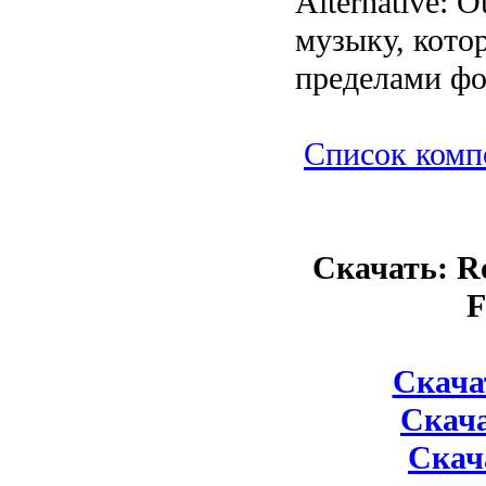
Alternative: 
музыку, кото
пределами фо
Список комп
Скачать: Ro
F
Скача
Скача
Скача