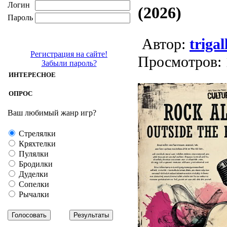
Логин
(2026)
Пароль
Aвтор:
trigal
Регистрация на сайте!
Просмотров: 
Забыли пароль?
ИНТЕРЕСНОЕ
ОПРОС
Ваш любимый жанр игр?
Стрелялки
Кряхтелки
Пулялки
Бродилки
Дуделки
Сопелки
Рычалки