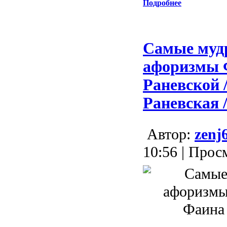
Подробнее
Самые муд
афоризмы
Раневской 
Раневская /
Aвтор:
zenj
10:56 | Прос