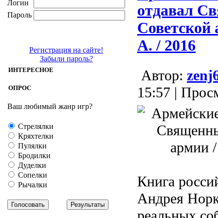
Логин
отдавал Св
Пароль
Советской 
А. / 2016
Регистрация на сайте!
Забыли пароль?
ИНТЕРЕСНОЕ
Aвтор:
zenj
ОПРОС
15:57 | Прос
Ваш любимый жанр игр?
Стрелялки
Кряхтелки
Пулялки
Бродилки
Дуделки
Сопелки
Книга росси
Рычалки
Андрея Норк
реальных со