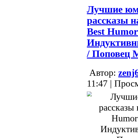
Лучшие юм
рассказы н
Best Humoro
Индуктивн
/ Поповец М
Aвтор:
zenj
11:47 | Прос