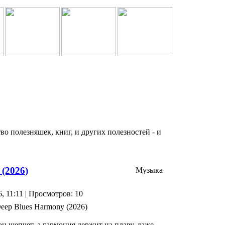
о полезняшек, книг, и других полезностей - и
 (2026)
Музыка
6, 11:11 | Просмотров: 10
н шепчет, а гармония держит на плаву, даже