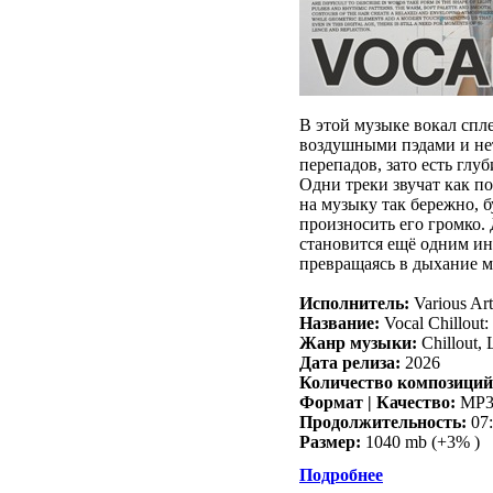
В этой музыке вокал спл
воздушными пэдами и не
перепадов, зато есть глу
Одни треки звучат как п
на музыку так бережно, 
произносить его громко.
становится ещё одним ин
превращаясь в дыхание м
Исполнитель:
Various Art
Название:
Vocal Chillout:
Жанр музыки:
Chillout,
Дата релиза:
2026
Количество композиций
Формат | Качество:
MP3 
Продолжительность:
07:
Размер:
1040 mb (+3% )
Подробнее