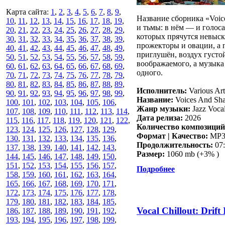
Карта сайта:
1
,
2
,
3
,
4
,
5
,
6
,
7
,
8
,
9
,
Название сборника «Voice
10
,
11
,
12
,
13
,
14
,
15
,
16
,
17
,
18
,
19
,
и тьмы: в нём — и голоса
20
,
21
,
22
,
23
,
24
,
25
,
26
,
27
,
28
,
29
,
которых прячутся невыск
30
,
31
,
32
,
33
,
34
,
35
,
36
,
37
,
38
,
39
,
прожекторы и овации, а 
40
,
41
,
42
,
43
,
44
,
45
,
46
,
47
,
48
,
49
,
приглушён, воздух густой
50
,
51
,
52
,
53
,
54
,
55
,
56
,
57
,
58
,
59
,
воображаемого, а музыка 
60
,
61
,
62
,
63
,
64
,
65
,
66
,
67
,
68
,
69
,
одного.
70
,
71
,
72
,
73
,
74
,
75
,
76
,
77
,
78
,
79
,
80
,
81
,
82
,
83
,
84
,
85
,
86
,
87
,
88
,
89
,
Исполнитель:
Various Art
90
,
91
,
92
,
93
,
94
,
95
,
96
,
97
,
98
,
99
,
Название:
Voices And Sh
100
,
101
,
102
,
103
,
104
,
105
,
106
,
Жанр музыки:
Jazz Vocal
107
,
108
,
109
,
110
,
111
,
112
,
113
,
114
,
Дата релиза:
2026
115
,
116
,
117
,
118
,
119
,
120
,
121
,
122
,
Количество композиций
123
,
124
,
125
,
126
,
127
,
128
,
129
,
Формат | Качество:
MP3 
130
,
131
,
132
,
133
,
134
,
135
,
136
,
Продолжительность:
07:
137
,
138
,
139
,
140
,
141
,
142
,
143
,
Размер:
1060 mb (+3% )
144
,
145
,
146
,
147
,
148
,
149
,
150
,
151
,
152
,
153
,
154
,
155
,
156
,
157
,
Подробнее
158
,
159
,
160
,
161
,
162
,
163
,
164
,
165
,
166
,
167
,
168
,
169
,
170
,
171
,
172
,
173
,
174
,
175
,
176
,
177
,
178
,
179
,
180
,
181
,
182
,
183
,
184
,
185
,
Vocal Chillout: Drift
186
,
187
,
188
,
189
,
190
,
191
,
192
,
193
,
194
,
195
,
196
,
197
,
198
,
199
,