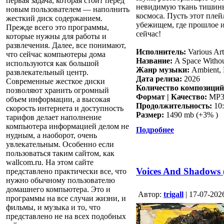
первая задача, которая стоит перед
невидимую ткань тишины
новым пользователем — наполнить
космоса. Пусть этот пле
жесткий диск содержанием.
убежищем, где прошлое и
Прежде всего это программы,
сейчас!
которые нужны для работы и
развлечения. Далее, все понимают,
Исполнитель:
Various Art
что сейчас компьютеры дома
Название:
A Space Withou
используются как большой
Жанр музыки:
Ambient, 
развлекательный центр.
Дата релиза:
2026
Современные жесткое диски
Количество композиций
позволяют хранить огромный
Формат | Качество:
MP3 
объем информации, а высокая
Продолжительность:
10:
скорость интернета и доступность
Размер:
1490 mb (+3% )
тарифов делает наполнение
компьютера информацией делом не
Подробнее
нудным, а наоборот, очень
увлекательным. Особенно если
пользоваться таким сайтом, как
wallcom.ru. На этом сайте
Voices And Shadows 
представлено практически все, что
нужно обычному пользователю
домашнего компьютера. Это и
Aвтор:
trigall
| 17-07-202
программы на все случаи жизни, и
фильмы, и музыка и то, что
представлено не на всех подобных