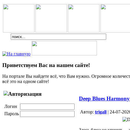
Приветствуем Вас на нашем сайте!
На портале Вы найдете всё, что Вам нужно. Огромное количеств
всё это на одном сайте!
Deep Blues Harmony
Логин
Aвтор:
trigall
| 24-07-202
Пароль
Здесь блюз не кричит — о