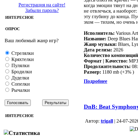
Регистрация на сайте!
когда эмоции тянут на дн
Забыли пароль?
не отвлечься, а наоборот
эту глубину до конца. П
ИНТЕРЕСНОЕ
эхом — тихим, но очень 
ОПРОС
Исполнитель:
Various Art
Название:
Deep Blues Ha
Ваш любимый жанр игр?
Жанр музыки:
Blues, Lyr
Дата релиза:
2026
Стрелялки
Количество композиций
Кряхтелки
Формат | Качество:
MP3 
Пулялки
Продолжительность:
08:
Бродилки
Размер:
1180 mb (+3% )
Дуделки
Подробнее
Сопелки
Рычалки
DnB: Beat Symphony
ИНТЕРЕСНОЕ
Aвтор:
trigall
| 24-07-202