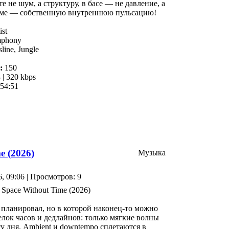
е не шум, а структуру, в басе — не давление, а
тме — собственную внутреннюю пульсацию!
ist
mphony
line, Jungle
:
150
| 320 kbps
54:51
e (2026)
Музыка
6, 09:06 | Просмотров: 9
е планировал, но в которой наконец-то можно
елок часов и дедлайнов: только мягкие волны
у дня. Ambient и downtempo сплетаются в