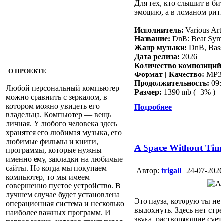
Для тех, кто слышит в бит
эмоцию, а в ломаном ри
Исполнитель:
Various Art
Название:
DnB: Beat Sy
Жанр музыки:
DnB, Bass
Дата релиза:
2026
Количество композиций
О ПРОЕКТЕ
Формат | Качество:
MP3 
Продолжительность:
09:
Любой персональный компьютер
Размер:
1390 mb (+3% )
можно сравнить с зеркалом, в
котором можно увидеть его
Подробнее
владельца. Компьютер — вещь
личная. У любого человека здесь
хранятся его любимая музыка, его
любимые фильмы и книги,
A Space Without Tim
программы, которые нужны
именно ему, закладки на любимые
сайты. Но когда мы покупаем
Aвтор:
trigall
| 24-07-202
компьютер, то мы имеем
совершенно пустое устройство. В
лучшем случае будет установлена
Это пауза, которую ты н
операционная система и несколько
выдохнуть. Здесь нет стр
наиболее важных программ. И
звука, растворяющие сует